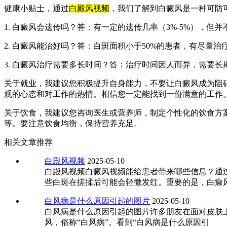
健康小贴士，通过
白殿风视频
，我们了解到白癜风是一种可防
1. 白癜风会遗传吗？答：有一定的遗传几率（3%-5%），但
2. 白癜风能治好吗？答：白斑面积小于50%的患者，有尽量
3. 白癜风治疗需要多长时间？答：治疗时间因人而异，需要长
关于就业，我建议您积极提升自身能力，不要让白癜风成为阻
观的心态和对工作的热情。相信您一定能找到一份满意的工作
关于饮食，我建议您咨询医生或营养师，制定个性化的饮食方案
等。要注意饮食均衡，保持营养充足。
相关文章推荐
白殿风视频
2025-05-10
白殿风视频白癜风视频能给患者带来哪些信息？通
些白斑在搓揉后可能会轻微发红。重要的是，白癜
白风病是什么原因引起的图片
2025-05-10
白风病是什么原因引起的图片许多朋友在面对皮肤
风，俗称“白风病”。看到“白风病是什么原因引