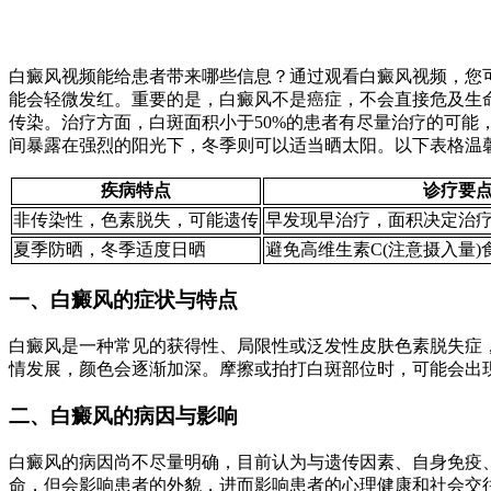
白癜风视频能给患者带来哪些信息？通过观看白癜风视频，您
能会轻微发红。重要的是，白癜风不是癌症，不会直接危及生命
传染。治疗方面，白斑面积小于50%的患者有尽量治疗的可能
间暴露在强烈的阳光下，冬季则可以适当晒太阳。以下表格温
疾病特点
诊疗要
非传染性，色素脱失，可能遗传
早发现早治疗，面积决定治
夏季防晒，冬季适度日晒
避免高维生素C(注意摄入量
一、白癜风的症状与特点
白癜风是一种常见的获得性、局限性或泛发性皮肤色素脱失症
情发展，颜色会逐渐加深。摩擦或拍打白斑部位时，可能会出
二、白癜风的病因与影响
白癜风的病因尚不尽量明确，目前认为与遗传因素、自身免疫
命，但会影响患者的外貌，进而影响患者的心理健康和社会交