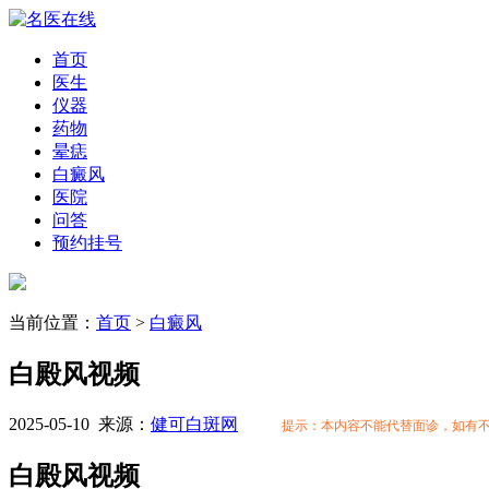
首页
医生
仪器
药物
晕痣
白癜风
医院
问答
预约挂号
当前位置：
首页
>
白癜风
白殿风视频
2025-05-10
来源：
健可白斑网
提示：本内容不能代替面诊，如有
白殿风视频