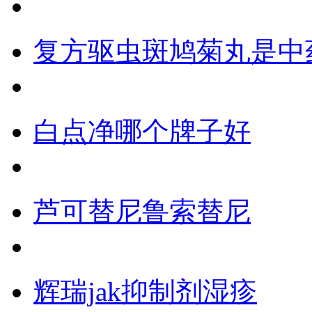
复方驱虫斑鸠菊丸是中
白点净哪个牌子好
芦可替尼鲁索替尼
辉瑞jak抑制剂湿疹